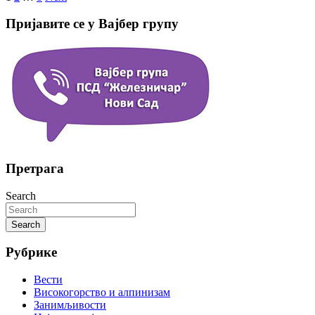
чланака
Пријавите се у Вајбер групу
Претрага
Search
Search
Рубрике
Вести
Високогорство и алпинизам
Занимљивости