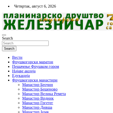
Skip
Четвртак, август 6, 2026
to
content
Search
Планинарско спортско друштво
"Железничар"- Нови Сад
Search
Вести
Фрушкогорски маратон
Пешачење Фрушком гором
Најаве акција
Едукација
Фрушкогорски манастири
Манастир Беочин
Манастир Бешеново
Манастир Велика Ремета
Манастир Врдник
Манастир Гргетег
Манастир Дивша
Манастир Јазак