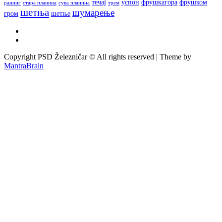
течај
успон
фрушкагора
фрушком
ранинг
стара планина
сува планина
трем
шетња
шумарење
гром
шетње
Copyright PSD Železničar © All rights reserved | Theme by
MantraBrain