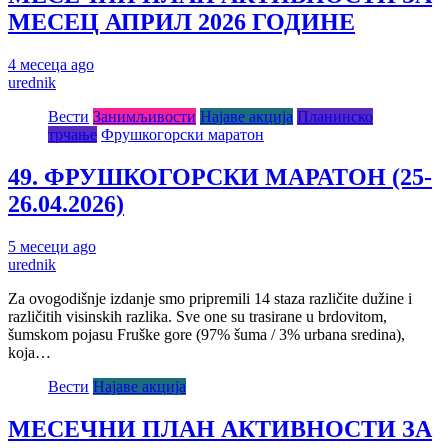
МЕСЕЦ АПРИЛ 2026 ГОДИНЕ
4 месеца ago
urednik
Вести
Занимљивости
Најаве акција
Планинско
трчање
Фрушкогорски маратон
49. ФРУШКОГОРСКИ МАРАТОН (25-
26.04.2026)
5 месеци ago
urednik
Za ovogodišnje izdanje smo pripremili 14 staza različite dužine i
različitih visinskih razlika. Sve one su trasirane u brdovitom,
šumskom pojasu Fruške gore (97% šuma / 3% urbana sredina),
koja…
Вести
Најаве акција
МЕСЕЧНИ ПЛАН АКТИВНОСТИ ЗА