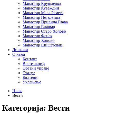
Манастир Крушделол
Манастир Кувеждин
Манастир Мала Ремета
Манастир Петковица
Манастир Привина Глава
Манастир Раковац
Манастир Старо Хопово
Манастир Фенек
Манастир Хопово
Манастир Шишатовац
Линкови
О нама
Контакт
Врсте акција
Органи управе
Статут
Билтени
Учлањење
Home
Вести
Категорија:
Вести