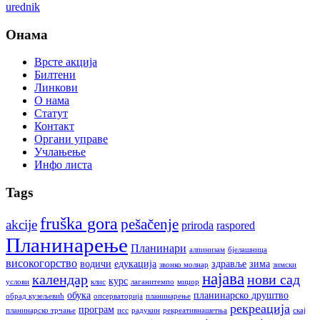
urednik
Онама
Врсте акција
Билтени
Линкови
О нама
Статут
Контакт
Органи управе
Учлањење
Инфо листа
Tags
fruška gora
pešačenje
akcije
priroda
raspored
Планинарење
Планинари
алпинизам
бјелашница
високогорство
водичи
едукација
здравље
зима
звонко молнар
зимски
најава
календар
нови сад
курс
услови
клис
лаганитемпо
миџор
обука
планинарско друштво
обрад кузељевић
опсерваторија
планинарење
рекреација
програм
планинарско трчање
псс
радукин
рекреативнашетња
скај