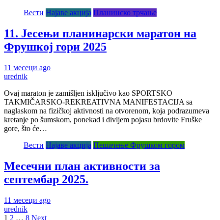
Вести
Најаве акција
Планинско трчање
11. Јесењи планинарски маратон на
Фрушкој гори 2025
11 месеци ago
urednik
Ovaj maraton je zamišljen isključivo kao SPORTSKO
TAKMIČARSKO-REKREATIVNA MANIFESTACIJA sa
naglaskom na fizičkoj aktivnosti na otvorenom, koja podrazumeva
kretanje po šumskom, ponekad i divljem pojasu brdovite Fruške
gore, što će…
Вести
Најаве акција
Пешачење Фрушком гором
Месечни план активности за
септембар 2025.
11 месеци ago
urednik
Пагинација
1
2
…
8
Next