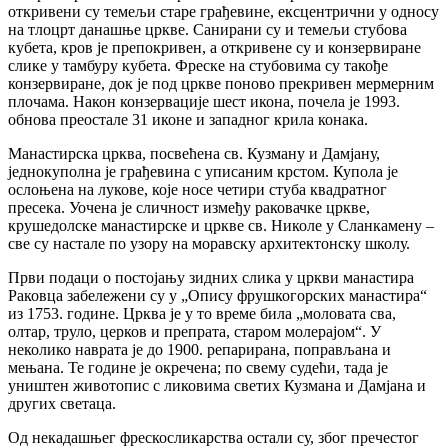
откривени су темељи старе грађевине, ексцентрични у односу
на тлоцрт данашње цркве. Санирани су и темељи стубова
кубета, кров је препокривен, а откривене су и конзервиране
слике у тамбуру кубета. Фреске на стубовима су такође
конзервиране, док је под цркве поново прекривен мермерним
плочама. Након конзервације шест икона, почела је 1993.
обнова преостале 31 иконе и западног крила конака.
Манастирска црква, посвећена св. Кузману и Дамјану,
једнокуполна је грађевина с уписаним крстом. Купола је
ослоњена на лукове, које носе четири стуба квадратног
пресека. Уочена је сличност између раковачке цркве,
крушедолске манастирске и цркве св. Николе у Сланкамену –
све су настале по узору на моравску архитектонску школу.
Први подаци о постојању зидних слика у цркви манастира
Раковца забележени су у „Опису фрушкогорских манастира“
из 1753. године. Црква је у то време била „моловата сва,
олтар, труло, церков и препрата, старом молерајом“. У
неколико наврата је до 1900. репарирана, поправљана и
мењана. Те године је окречена; по свему судећи, тада је
уништен животопис с ликовима светих Кузмана и Дамјана и
других светаца.
Од некадашњег фрескосликарства остали су, због пречестог