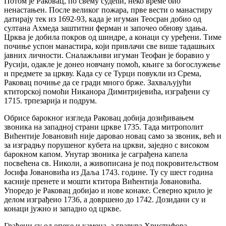
Потом је Раковац, по свему судећи, неко време био
ненастањен. После великог пожара, прве вести о манастиру
датирају тек из 1692-93, када је игуман Теосран добио од
султана Ахмеда заштитни ферман и започео обнову здања.
Црква је добила покров од шиндре, а конаци су уређени. Тиме
почиње успон манастира, који привлачи све више тадашњих
јавних личности. Сналажљиви игуман Теофан је боравио у
Русији, одакле је донео новчану помоћ, књиге за богослужење
и предмете за цркву. Када су се Турци повукли из Срема,
Раковац почиње да се гради много брже. Захваљујући
ктиторској помоћи Никанора Димитријевића, изграђени су
1715. трпезарија и подрум.
Обрисе барокног изгледа Раковац добија дозиђивањем
звоника на западној страни цркве 1735. Тада митрополит
Вићентије Јовановић није даровао новац само за звоник, већ и
за изградњу порушеног кубета на цркви, заједно с високом
барокном капом. Унутар звоника је саграђена капела
посвећена св. Николи, а живописана је под покровитељством
Јосифа Јовановића из Даља 1743. године. Ту су шест година
касније пренете и мошти ктитора Вићентија Јовановића.
Упоредо је Раковац добијао и нове конаке. Северно крило је
делом изграђеио 1736, а довршено до 1742. Дозидани су и
конаци јужно и западно од цркве.
Грађени су од опеке и камена, а гравура Христифора