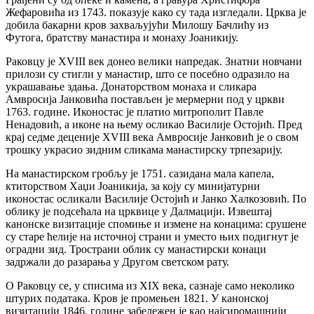
Жефаровића из 1743. показује како су тада изгледали. Црква је
добила бакарни кров захваљујући Милошу Бачлићу из
Футога, братству манастира и монаху Јоаникију.
Раковцу је XVIII век донео велики напредак. Знатни новчани
прилози су стигли у манастир, што се посебно одразило на
украшавање здања. Донаторством монаха и сликара
Амвросија Јанковића постављен је мермерни под у цркви
1763. године. Иконостас је платио митрополит Павле
Ненадовић, а иконе на њему осликао Василије Остојић. Пред
крај седме деценије XVIII века Амвросије Јанковић је о свом
трошку украсио зидним сликама манастирску трпезарију.
На манастирском гробљу је 1751. сазидана мала капела,
ктиторством Хаџи Јоаникија, за коју су минијатурни
иконостас осликали Василије Остојић и Јанко Халкозовић. По
облику је подсећала на црквице у Далмацији. Извештај
канонске визитације спомиње и измене на конацима: срушене
су старе ћелије на источној страни и уместо њих подигнут је
оградни зид. Тространи облик су манастирски конаци
задржали до разарања у Другом светском рату.
О Раковцу се, у списима из XIX века, сазнаје само неколико
штурих података. Кров је промењен 1821. У канонској
визитацији 1846. године забележен је као најсиромашнији