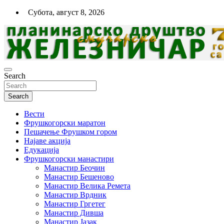
Skip
Субота, август 8, 2026
to
content
Search
Планинарско спортско друштво
"Железничар"- Нови Сад
Search
Вести
Фрушкогорски маратон
Пешачење Фрушком гором
Најаве акција
Едукација
Фрушкогорски манастири
Манастир Беочин
Манастир Бешеново
Манастир Велика Ремета
Манастир Врдник
Манастир Гргетег
Манастир Дивша
Манастир Јазак