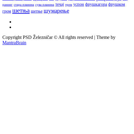
течај
успон
фрушкагора
фрушком
ранинг
стара планина
сува планина
трем
шетња
шумарење
гром
шетње
Copyright PSD Železničar © All rights reserved | Theme by
MantraBrain