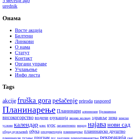
5 месеци ago
urednik
Онама
Врсте акција
Билтени
Линкови
О нама
Статут
Контакт
Органи управе
Учлањење
Инфо листа
Tags
fruška gora
pešačenje
akcije
priroda
raspored
Планинарење
Планинари
алпинизам
бјелашница
високогорство
водичи
едукација
здравље
зима
звонко молнар
зимски
најава
календар
нови сад
курс
услови
клис
лаганитемпо
миџор
обука
планинарско друштво
обрад кузељевић
опсерваторија
планинарење
рекреација
програм
планинарско трчање
псс
радукин
рекреативнашетња
скај