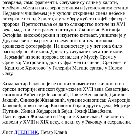
разарања, само фрагменти. Сачуване су слике у калоти,
тамбуру кубета и на североисточном и југоисточном ступцу.
Недавним чишћењем је у куполи откривена сцена небеске
литургије испод Христа, а у тамбуру кубета стојеће фигуре
пророка. Претпоставља се да то сликарство потиче из XVI
века, мада није истражено потпуно. Иконостас Василија
Остојића, високобарокни и изузетно китњаст, уништен је у
Другом светском рату и о њему постоји тек неколико
архивских фотографија. На иконостасу је у пет зона било
распоређено 56 икона. Данас су сачуване свега три иконе:
„Јеремија“ из зоне пророка се налази у Музеју Срема у
Сремској Митровици, док су фрагменти сцене „Сретење“ и
„Крштење Христово“ у Галерији Матице српске у Новом
Саду.
За манастир Раковац је везан низ знаменитих личности из
српске историје: епископ будимски из XVII века Севастијан,
епископи Вићентије Јовановић, Павле Ненадовић, Данило
Јакшић, Синесије Живановић, чувени живописац Амвросије
Јанковић, први сликар Косовског боја и других дела, Мојсије
Путник, Живан Хајдаревић Бајац, Јосиф Шакабента,
Пантелејмон Живковић и Георгије Хранислав. Сви они су
живели у XVIII и XIX веку, а неки су у Раковцу и сахрањени.
Лист
ДНЕВНИК
, Петар Клаић