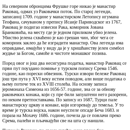
На северним обронцима Фрушке горе никао је манастир
Раковац, одмах уз Раковачки поток. По старој легенди,
записаној 1709. године у манастирском Летопису игумана
Теофана, сачуваном у препису Исаије Париводског из 1767,
Раковац је подигао извесни Рака, коморник Јована
Бранковића, на месту где је једном приликом убио јелена.
Убиство јелена схваћено је као грешан чин, због чега се
коморник заклео да ће изградити манастир. Ова легенда има
оправдање, имајући у виду да је у хришћанству јелен симбол
жудње за Богом, самоће и чистоте монашког позива.
Поред овог и још два несигурна податка, манастир Раковац се
први пут поуздано помиње у турском попису Срема 1546.
године, као порески обвезник. Турски извори бележе Раковац
још три пута у XVI веку истим поводом, али више података о
њему потиче тек из XVIII столећа. На основу записа
јеромонаха Симеона из 1656-57. године, зна се за обнову
раковачких конака, који су пре били запуштени него разорени,
по неким претпоставкама. По запису из 1687, Турци пале
манастирску цркву и конаке, који изгоревају до темеља. У то
време је турска војска, након неуспеле опсаде Беча 1683. и
пораза на Мохачу 1686. године, почела да се повлачи преко
Срема, палећи и пљачкајући све на шта су наишли.