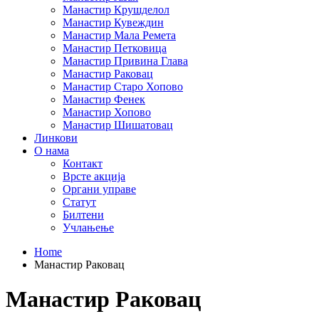
Манастир Крушделол
Манастир Кувеждин
Манастир Мала Ремета
Манастир Петковица
Манастир Привина Глава
Манастир Раковац
Манастир Старо Хопово
Манастир Фенек
Манастир Хопово
Манастир Шишатовац
Линкови
О нама
Контакт
Врсте акција
Органи управе
Статут
Билтени
Учлањење
Home
Манастир Раковац
Манастир Раковац