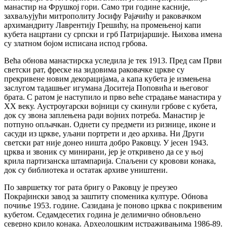
манастир на Фрушкој гори. Само три године касније,
захваљујући митрополиту Јосифу Рајачићу и раковачком
архимандриту Лаврентију Грешићу, на промењеној капи
кубета нацртани су српски и грб Патријаршије. Њихова имена
су златном бојом исписана испод грбова.
Већа обнова манастирска уследила је тек 1913. Пред сам Први
светски рат, фреске на зидовима раковачке цркве су
прекривене новим декорацијама, а капа кубета је измењена
заслугом тадашњег игумана Доситеја Поповића и његовог
брата. С ратом је наступило и прво веће страдање манастира у
XX веку. Аустроугарски војници су скинули грбове с кубета,
док су звона заплењена ради војних потреба. Манастир је
потпуно опљачкан. Однети су предмети из ризнице, иконе и
сасуди из цркве, уљани портрети и део архива. Ни Други
светски рат није донео ништа добро Раковцу. У јесен 1943.
црква и звоник су минирани, јер је откривено да се у њој
крила партизанска штампарија. Спаљени су кровови конака,
док су библиотека и остатак архиве уништени.
По завршетку тог рата бригу о Раковцу је преузео
Покрајински завод за заштиту споменика културе. Обнова
почиње 1953. године. Сазидана је поново црква с покривеним
кубетом. Седамдесетих година је делимично обновљено
северно крило конака. Археолошким истраживањима 1986-89.