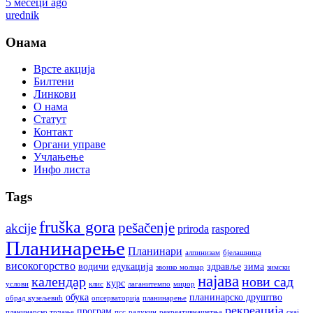
5 месеци ago
urednik
Онама
Врсте акција
Билтени
Линкови
О нама
Статут
Контакт
Органи управе
Учлањење
Инфо листа
Tags
fruška gora
pešačenje
akcije
priroda
raspored
Планинарење
Планинари
алпинизам
бјелашница
високогорство
водичи
едукација
здравље
зима
звонко молнар
зимски
најава
календар
нови сад
курс
услови
клис
лаганитемпо
миџор
обука
планинарско друштво
обрад кузељевић
опсерваторија
планинарење
рекреација
програм
планинарско трчање
псс
радукин
рекреативнашетња
скај