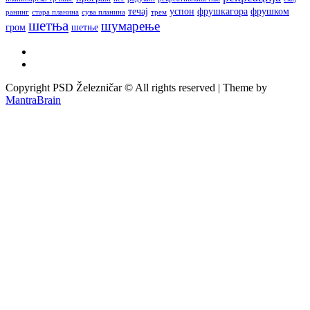
течај
успон
фрушкагора
фрушком
ранинг
стара планина
сува планина
трем
шетња
шумарење
гром
шетње
Copyright PSD Železničar © All rights reserved | Theme by
MantraBrain