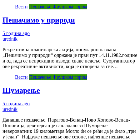
Вести
Пешачење Фрушком гором
Пешачимо у природи
5 година ago
urednik
Рекреативна планинарска акција, популарно названа
„Пешачимо у природи“ одржана је први пут 14.11.1982.године
и од тада се непрекидно изводи сваке недеље. Суорганизатор
ове рекреативне активности, која је отворена за све…
Вести
Пешачење Фрушком гором
Шумарење
5 година ago
urednik
Данашње пешачење, Парагово-Венац-Ново Хопово-Венац-
Поповица, деветереац је савладало за Шумарење
невероватник 19 километара.Могло би се рећи да је било „три
у један“. Најдуже пешачење ове сезоне, најлепше пешачење