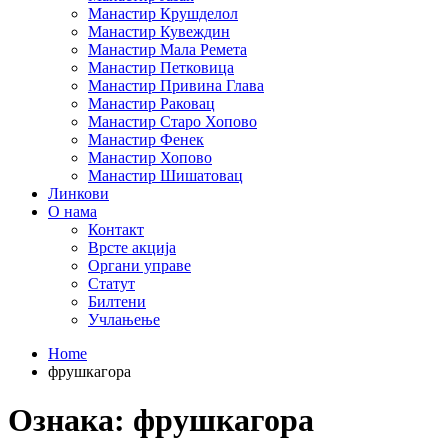
Манастир Крушделол
Манастир Кувеждин
Манастир Мала Ремета
Манастир Петковица
Манастир Привина Глава
Манастир Раковац
Манастир Старо Хопово
Манастир Фенек
Манастир Хопово
Манастир Шишатовац
Линкови
О нама
Контакт
Врсте акција
Органи управе
Статут
Билтени
Учлањење
Home
фрушкагора
Ознака:
фрушкагора