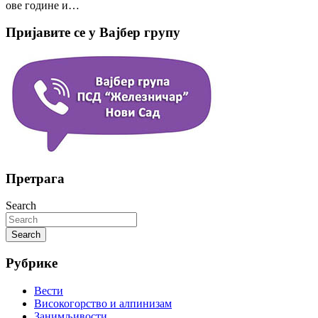
ове године и…
Пријавите се у Вајбер групу
Претрага
Search
Search
Рубрике
Вести
Високогорство и алпинизам
Занимљивости