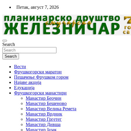
Skip
Петак, август 7, 2026
to
content
Search
Планинарско спортско друштво
"Железничар"- Нови Сад
Search
Вести
Фрушкогорски маратон
Пешачење Фрушком гором
Најаве акција
Едукација
Фрушкогорски манастири
Манастир Беочин
Манастир Бешеново
Манастир Велика Ремета
Манастир Врдник
Манастир Гргетег
Манастир Дивша
Манастир Јазак