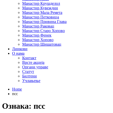
Манастир Крушделол
Манастир Кувеждин
Манастир Мала Ремета
Манастир Петковица
Манастир Привина Глава
Манастир Раковац
Манастир Старо Хопово
Манастир Фенек
Манастир Хопово
Манастир Шишатовац
Линкови
О нама
Контакт
Врсте акција
Органи управе
Статут
Билтени
Учлањење
Home
псс
Ознака:
псс