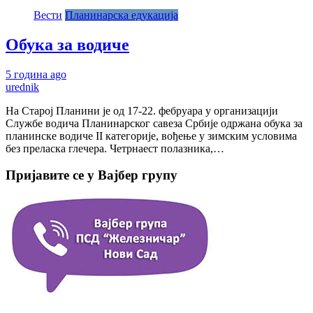
Вести
Планинарска едукација
Обука за водиче
5 година ago
urednik
На Старој Планини је од 17-22. фебруара у организацији
Службе водича Планинарског савеза Србије одржана обука за
планинске водиче II категорије, вођење у зимским условима
без преласка глечера. Четрнаест полазника,…
Пријавите се у Вајбер групу