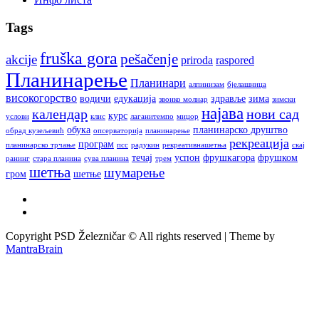
Tags
fruška gora
pešačenje
akcije
priroda
raspored
Планинарење
Планинари
алпинизам
бјелашница
високогорство
водичи
едукација
здравље
зима
звонко молнар
зимски
најава
календар
нови сад
курс
услови
клис
лаганитемпо
миџор
обука
планинарско друштво
обрад кузељевић
опсерваторија
планинарење
рекреација
програм
планинарско трчање
псс
радукин
рекреативнашетња
скај
течај
успон
фрушкагора
фрушком
ранинг
стара планина
сува планина
трем
шетња
шумарење
гром
шетње
Copyright PSD Železničar © All rights reserved | Theme by
MantraBrain