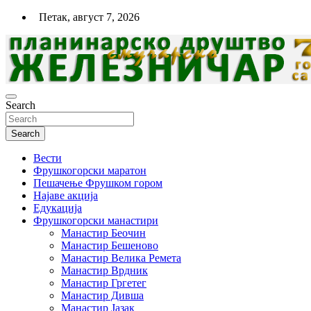
Skip
Петак, август 7, 2026
to
content
Search
Планинарско спортско друштво
"Железничар"- Нови Сад
Search
Вести
Фрушкогорски маратон
Пешачење Фрушком гором
Најаве акција
Едукација
Фрушкогорски манастири
Манастир Беочин
Манастир Бешеново
Манастир Велика Ремета
Манастир Врдник
Манастир Гргетег
Манастир Дивша
Манастир Јазак