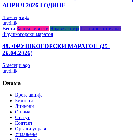
АПРИЛ 2026 ГОДИНЕ
4 месеца ago
urednik
Вести
Занимљивости
Најаве акција
Планинско трчање
Фрушкогорски маратон
49. ФРУШКОГОРСКИ МАРАТОН (25-
26.04.2026)
5 месеци ago
urednik
Онама
Врсте акција
Билтени
Линкови
О нама
Статут
Контакт
Органи управе
Учлањење
Инфо листа